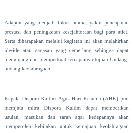
Adapun yang menjadi fokus utama, yakni pencapaian
prestasi dan peningkatan kesejahteraan bagi para atlet.
Serta diharapakan melalui kegiatan ini akan melahirkan
ide-ide atau gagasan yang cemerlang sehingga dapat
menunjang dan memperkuat tercapainya tujuan Undang-
undang keolahragaan.
Kepala Dispora Kaltim Agus Hari Kesuma (AHK) pun
memjnta mitra Dispora Kaltim dapat memberikan
usulan, masukan dan saran agar kedepannya akan
memperoleh kebijakan untuk kemajuan keolahragaan