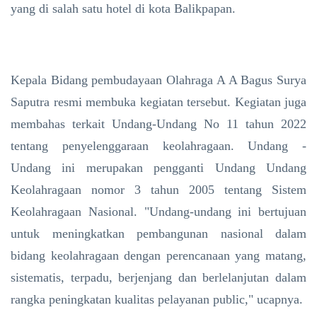
yang di salah satu hotel di kota Balikpapan.
Kepala Bidang pembudayaan Olahraga A A Bagus Surya
Saputra resmi membuka kegiatan tersebut. Kegiatan juga
membahas terkait Undang-Undang No 11 tahun 2022
tentang penyelenggaraan keolahragaan. Undang -
Undang ini merupakan pengganti Undang Undang
Keolahragaan nomor 3 tahun 2005 tentang Sistem
Keolahragaan Nasional. "Undang-undang ini bertujuan
untuk meningkatkan pembangunan nasional dalam
bidang keolahragaan dengan perencanaan yang matang,
sistematis, terpadu, berjenjang dan berlelanjutan dalam
rangka peningkatan kualitas pelayanan public," ucapnya.