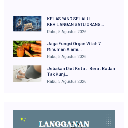
KELAS YANG SELALU
KEHILANGAN SATU ORANG...
Rabu, 5 Agustus 2026
Jaga Fungsi Organ Vital: 7
Minuman Alami...
Rabu, 5 Agustus 2026
Jebakan Diet Ketat: Berat Badan
Tak Kunj...
Rabu, 5 Agustus 2026