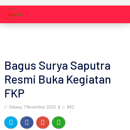
Bagus Surya Saputra
Resmi Buka Kegiatan
FKP
Selasa, 7 November 2023
842