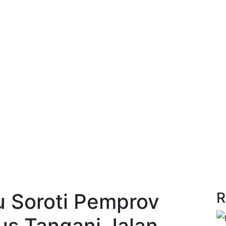
 Soroti Pemprov
R
ius Tangani Jalan