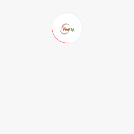
mber daya yang dimiliki pemuda. "Tiap desa memiliki
yang unggul dio komoditas sawit, gula merah, pisang,
engembangkan usaha dengan menggandeng BUMDes,"
 digandeng, dikarenakan lembaga tersebut merupakan
sisi modal keuangan, jaringan dan legalitas, karena
 anggaran yang diambilkan dana desa (DD) dari APBN
.
membuka pelatihan Kecakapan Hidup atau life skill
angat, Kabupaten Kutai Timur. Menurutnya, tujuan