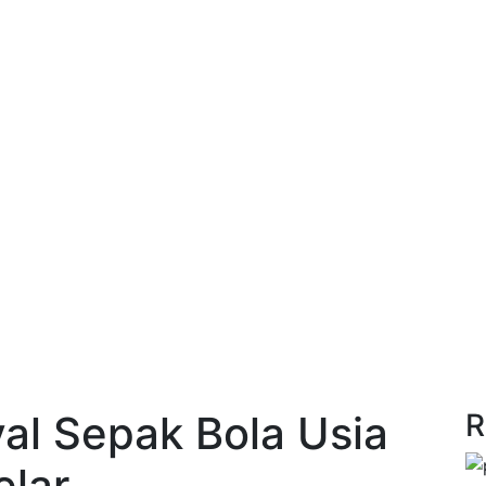
val Sepak Bola Usia
R
elar