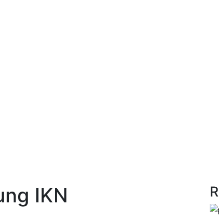
ung IKN
R