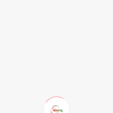
Permasalahan Kaki ya...
Jumat, 7 Agustus 2026
KELAS YANG SELALU
KEHILANGAN SATU ORANG...
Jumat, 7 Agustus 2026
MGMP Pendidikan Pancasila Kota
Samarinda...
Jumat, 7 Agustus 2026