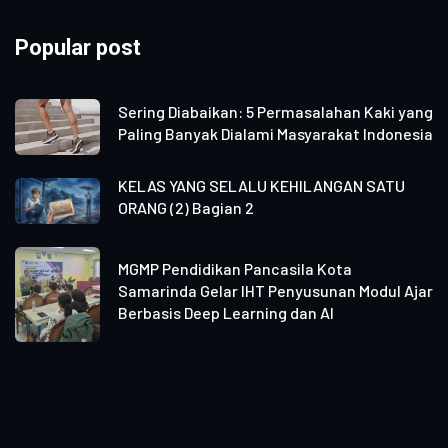
Popular post
Sering Diabaikan: 5 Permasalahan Kaki yang
Paling Banyak Dialami Masyarakat Indonesia
KELAS YANG SELALU KEHILANGAN SATU
ORANG (2) Bagian 2
MGMP Pendidikan Pancasila Kota
Samarinda Gelar IHT Penyusunan Modul Ajar
Berbasis Deep Learning dan AI