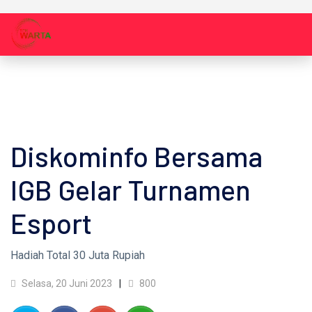
Diskominfo Bersama
IGB Gelar Turnamen
Esport
Hadiah Total 30 Juta Rupiah
Selasa, 20 Juni 2023
800