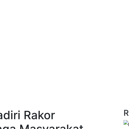
diri Rakor
R
aga Masyarakat