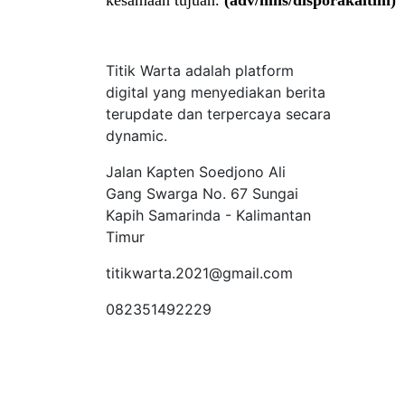
kesamaan tujuan.
(adv/hms/disporakaltim)
Tentang Kami
Titik Warta adalah platform
digital yang menyediakan berita
terupdate dan terpercaya secara
dynamic.
Jalan Kapten Soedjono Ali
Gang Swarga No. 67 Sungai
Kapih Samarinda - Kalimantan
Timur
titikwarta.2021@gmail.com
082351492229