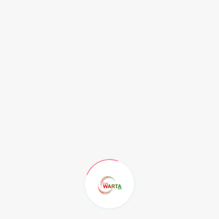
kegiatan yang meliputi pengurangan, penyimpanan,
pengolahan, dan/atau penimbunan. Limbah B3 yang
rakat dan industri untuk mengelola limbah dengan tata
n Rakorda PPLH se-Kalimantan Timur tahun 2022 ini
 daerah untuk mengangkat isu-isu yang berkembang di
r harus mempersiapkan Kaltim menjadi Ibukota Negara