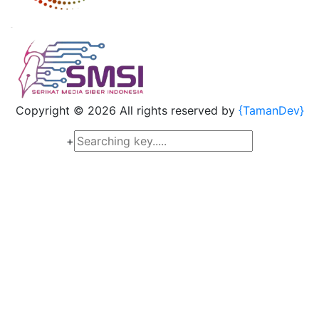
Copyright ©
2026 All rights reserved by
{TamanDev}
+