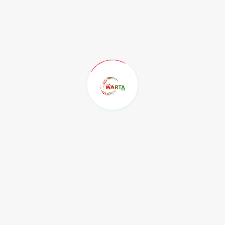
lis seseorang tidak ditentukan berdasarkan perkejaan
ilakukan oleh siapa saja selama karya-karyanya tidak
angan ibu-ibu rumah tangga, seperti di Balikpapan itu
memiliki kendala dalam segi penerbitan buku, maka DPK
cetakan. Lebih lanjut, kata Ivan, penulis yang hebat
g suasana daerah dan kehidupan daerahnya sendiri itu