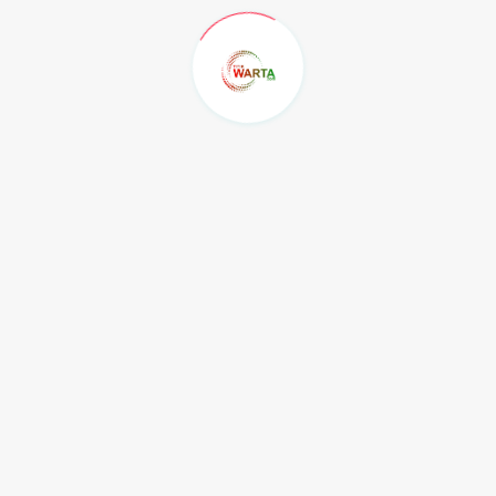
u baru tiga unit,” ungkapnya.
etam ini dapat meningkatkan budaya literasi digital
lebih banyak menyerap informasi melalui gadget mereka.
 offline maupun online melalui booth yang dipasang di
00 meter untuk setiap booth yang terpasang.
ahkan pemustaka atau masyarakat untuk mendapatkan
buku, baik mata pelajaran maupun yang bersifat umum,”