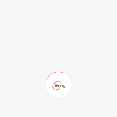
“Untuk tahapan selanjutnya kita akan rapat
menjadwalkan paripurna untuk mendengarkan tanggapan
pemerintah terhadap pandangan umum yang telah
disampaikan fraksi fraksi tadi,” terangnya.
(adv/yal)
Recent Post
KELAS YANG SELALU
KEHILANGAN SATU ORANG...
Rabu, 5 Agustus 2026
Jaga Fungsi Organ Vital: 7 Minuman
Alami...