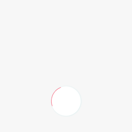
Recent Post
Sering Diabaikan: 5 Permasalahan Kaki
ya...
Jumat, 7 Agustus 2026
KELAS YANG SELALU KEHILANGAN SATU
ORANG...
Jumat, 7 Agustus 2026
MGMP Pendidikan Pancasila Kota
Samarinda...
Jumat, 7 Agustus 2026