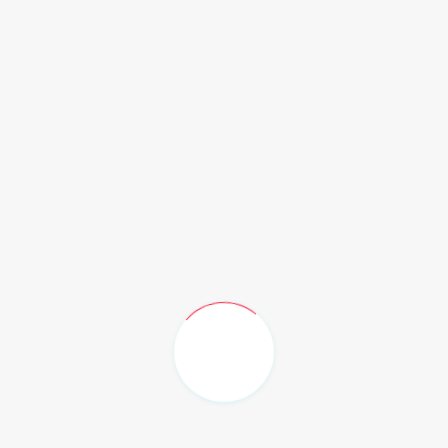
isa menarik minat membaca siswa.
mbuat suatu tempat, yakni perpustakaan sehingga minat
Sopian.
ternet, tapi sebagai orangtua juga harus bisa memotivasi
ang saat ini begitu diminati dan menjadi barang yang