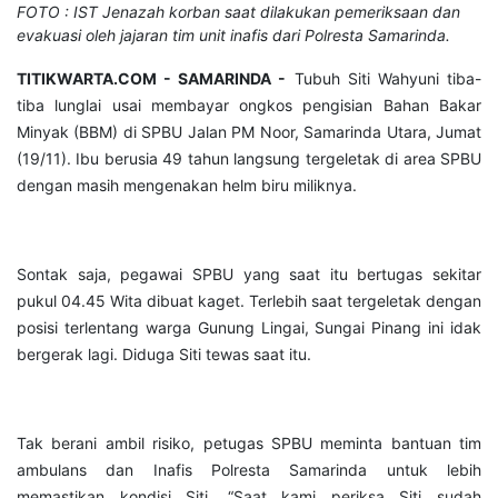
FOTO : IST Jenazah korban saat dilakukan pemeriksaan dan
evakuasi oleh jajaran tim unit inafis dari Polresta Samarinda.
TITIKWARTA.COM - SAMARINDA -
Tubuh Siti Wahyuni tiba-
tiba lunglai usai membayar ongkos pengisian Bahan Bakar
Minyak (BBM) di SPBU Jalan PM Noor, Samarinda Utara, Jumat
(19/11). Ibu berusia 49 tahun langsung tergeletak di area SPBU
dengan masih mengenakan helm biru miliknya.
Sontak saja, pegawai SPBU yang saat itu bertugas sekitar
pukul 04.45 Wita dibuat kaget. Terlebih saat tergeletak dengan
posisi terlentang warga Gunung Lingai, Sungai Pinang ini idak
bergerak lagi. Diduga Siti tewas saat itu.
Tak berani ambil risiko, petugas SPBU meminta bantuan tim
ambulans dan Inafis Polresta Samarinda untuk lebih
memastikan kondisi Siti. “Saat kami periksa Siti sudah