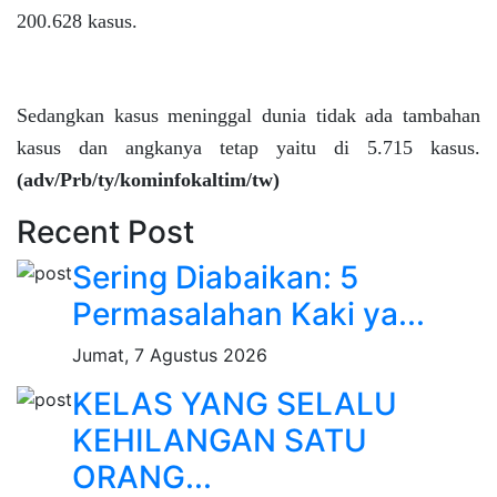
200.628 kasus.
Sedangkan kasus meninggal dunia tidak ada tambahan
kasus dan angkanya tetap yaitu di 5.715 kasus.
(adv/Prb/ty/kominfokaltim/tw)
Recent Post
Sering Diabaikan: 5
Permasalahan Kaki ya...
Jumat, 7 Agustus 2026
KELAS YANG SELALU
KEHILANGAN SATU
ORANG...