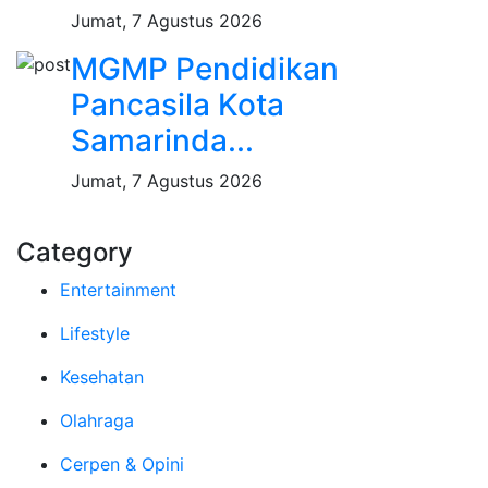
Jumat, 7 Agustus 2026
MGMP Pendidikan
Pancasila Kota
Samarinda...
Jumat, 7 Agustus 2026
Category
Entertainment
Lifestyle
Kesehatan
Olahraga
Cerpen & Opini