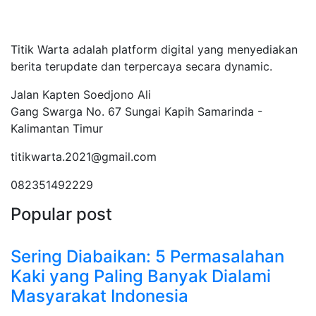
Tentang Kami
Titik Warta adalah platform digital yang menyediakan
berita terupdate dan terpercaya secara dynamic.
Jalan Kapten Soedjono Ali
Gang Swarga No. 67 Sungai Kapih Samarinda -
Kalimantan Timur
titikwarta.2021@gmail.com
082351492229
Popular post
Sering Diabaikan: 5 Permasalahan
Kaki yang Paling Banyak Dialami
Masyarakat Indonesia