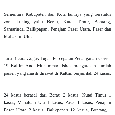
Sementara Kabupaten dan Kota lainnya yang berstatus
zona kuning yaitu Berau, Kutai Timur, Bontang,
Samarinda, Balikpapan, Penajam Paser Utara, Paser dan
Mahakam Ulu.
Juru Bicara Gugus Tugas Percepatan Penanganan Covid-
19 Kaltim Andi Muhammad Ishak mengatakan jumlah
pasien yang masih dirawat di Kaltim berjumlah 24 kasus.
24 kasus berasal dari Berau 2 kasus, Kutai Timur 1
kasus, Mahakam Ulu 1 kasus, Paser 1 kasus, Penajam
Paser Utara 2 kasus, Balikpapan 12 kasus, Bontang 1