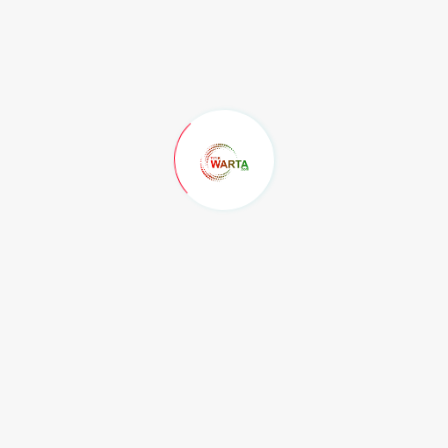
eningkatan literasi dilakukan demi menghindari kabar
kepemiluan.
, ini sebagai langkah agar masyarakat tidak terjebak di
a.
gan pencemaran nama baik, suku agama dan ras kerap
 melalui narasi.