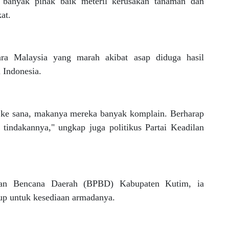
n banyak pihak baik meteril kerusakan tanaman dan
at.
ara Malaysia yang marah akibat asap diduga hasil
 Indonesia.
g ke sana, makanya mereka banyak komplain. Berharap
 tindakannya," ungkap juga politikus Partai Keadilan
ngan Bencana Daerah (BPBD) Kabupaten Kutim, ia
up untuk kesediaan armadanya.