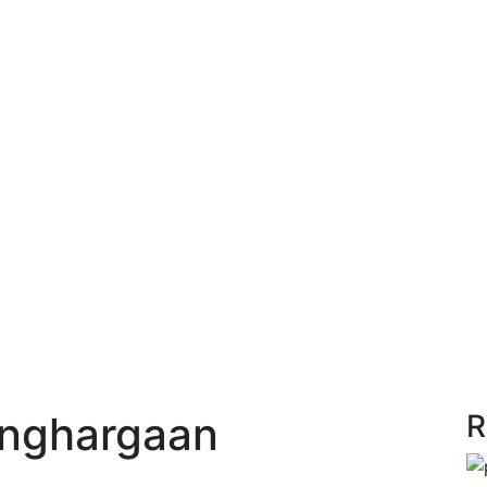
enghargaan
R