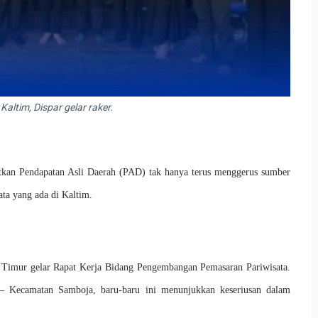
ltim, Dispar gelar raker.
tkan Pendapatan Asli Daerah (PAD) tak hanya terus menggerus sumber
ata yang ada di Kaltim.
an Timur gelar Rapat Kerja Bidang Pengembangan Pemasaran Pariwisata.
 – Kecamatan Samboja, baru-baru ini menunjukkan keseriusan dalam