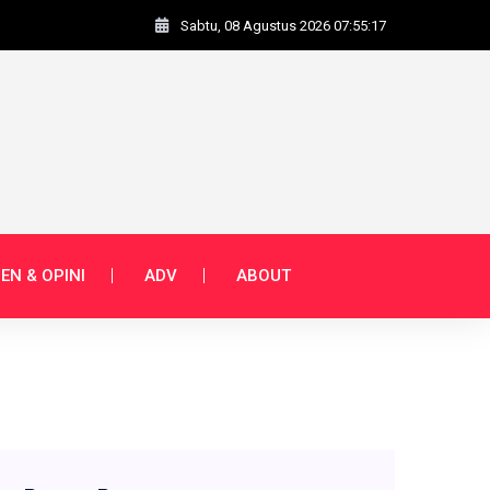
Sabtu, 08 Agustus 2026 07:55:18
EN & OPINI
ADV
ABOUT