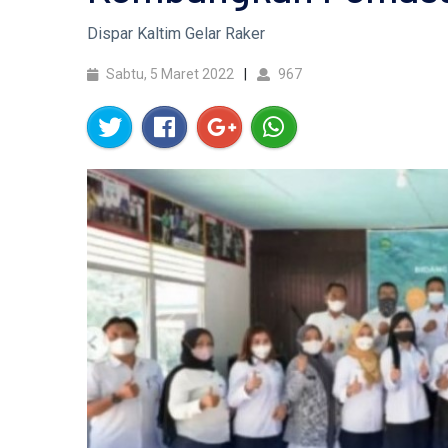
Dispar Kaltim Gelar Raker
Sabtu, 5 Maret 2022
967