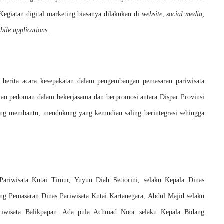
Kegiatan digital marketing biasanya dilakukan di
website
,
social media,
bile applications.
n berita acara kesepakatan dalam pengembangan pemasaran pariwisata
ikan pedoman dalam bekerjasama dan berpromosi antara Dispar Provinsi
ing membantu, mendukung yang kemudian saling berintegrasi sehingga
Pariwisata Kutai Timur, Yuyun Diah Setiorini, selaku Kepala Dinas
ang Pemasaran Dinas Pariwisata Kutai Kartanegara, Abdul Majid selaku
riwisata Balikpapan. Ada pula Achmad Noor selaku Kepala Bidang