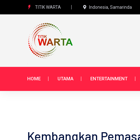
TITIK WARTA
Indonesia, Samarinda
HOME
UTAMA
ENTERTAINMENT
Kembangkan Pemasar