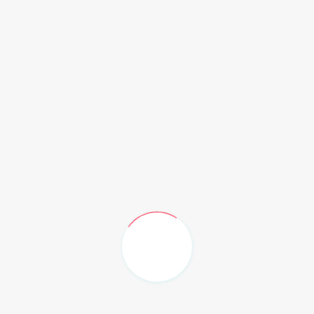
ndungan Bahasa dan Sastra Daerah, Senin (20/03/23).
mantan Timur yang turut menghadirkan Dinas Pendidikan
an Penelitian dan Pengembangan Daerah (Balitbangda)
riat Daerah Provinsi Kalimantan timur, Kantor Wilayah
Bahasa Kaltim, Fakultas Ilmu Budaya dan Fakultas
sa dan Sastra Undonesia Universitas Mulawarman dan