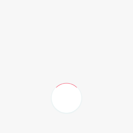
Recent Post
Sering Diabaikan: 5 Permasalahan Kaki
ya...
Jumat, 7 Agustus 2026
KELAS YANG SELALU KEHILANGAN SATU
ORANG...
Jumat, 7 Agustus 2026
MGMP Pendidikan Pancasila Kota
Samarinda...
Jumat, 7 Agustus 2026