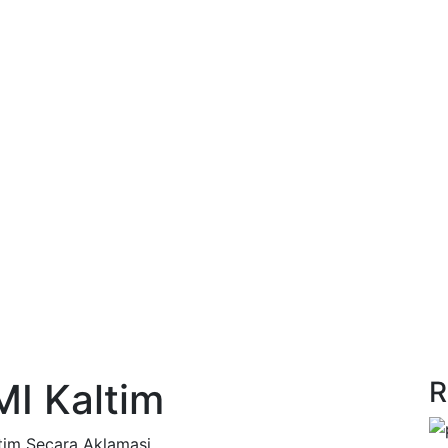
I Kaltim
R
ltim Secara Aklamasi