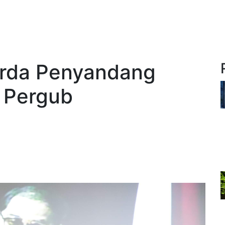
erda Penyandang
n Pergub