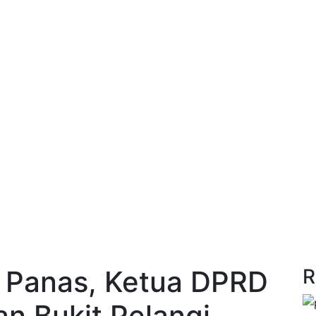
 Panas, Ketua DPRD
R
n Bukit Pelangi