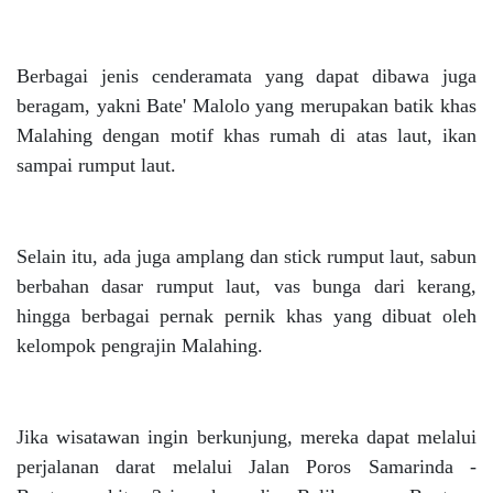
Berbagai jenis cenderamata yang dapat dibawa juga
beragam, yakni Bate' Malolo yang merupakan batik khas
Malahing dengan motif khas rumah di atas laut, ikan
sampai rumput laut.
Selain itu, ada juga amplang dan stick rumput laut, sabun
berbahan dasar rumput laut, vas bunga dari kerang,
hingga berbagai pernak pernik khas yang dibuat oleh
kelompok pengrajin Malahing.
Jika wisatawan ingin berkunjung, mereka dapat melalui
perjalanan darat melalui Jalan Poros Samarinda -