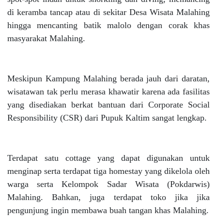
di keramba tancap atau di sekitar Desa Wisata Malahing
hingga mencanting batik malolo dengan corak khas
masyarakat Malahing.
Meskipun Kampung Malahing berada jauh dari daratan,
wisatawan tak perlu merasa khawatir karena ada fasilitas
yang disediakan berkat bantuan dari Corporate Social
Responsibility (CSR) dari Pupuk Kaltim sangat lengkap.
Terdapat satu cottage yang dapat digunakan untuk
menginap serta terdapat tiga homestay yang dikelola oleh
warga serta Kelompok Sadar Wisata (Pokdarwis)
Malahing. Bahkan, juga terdapat toko jika jika
pengunjung ingin membawa buah tangan khas Malahing.