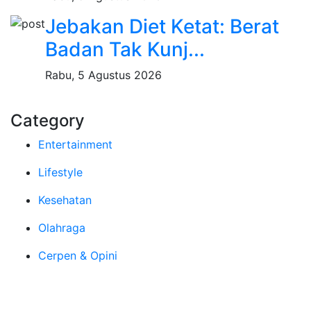
Jebakan Diet Ketat: Berat
Badan Tak Kunj...
Rabu, 5 Agustus 2026
Category
Entertainment
Lifestyle
Kesehatan
Olahraga
Cerpen & Opini
Tentang Kami