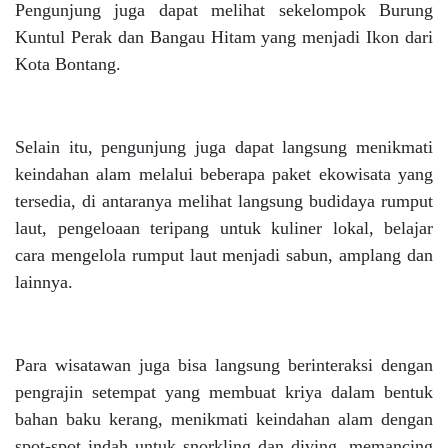
Pengunjung juga dapat melihat sekelompok Burung
Kuntul Perak dan Bangau Hitam yang menjadi Ikon dari
Kota Bontang.
Selain itu, pengunjung juga dapat langsung menikmati
keindahan alam melalui beberapa paket ekowisata yang
tersedia, di antaranya melihat langsung budidaya rumput
laut, pengeloaan teripang untuk kuliner lokal, belajar
cara mengelola rumput laut menjadi sabun, amplang dan
lainnya.
Para wisatawan juga bisa langsung berinteraksi dengan
pengrajin setempat yang membuat kriya dalam bentuk
bahan baku kerang, menikmati keindahan alam dengan
spot-spot indah untuk snorkling dan diving, memancing