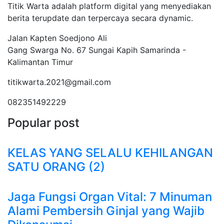
Titik Warta adalah platform digital yang menyediakan
berita terupdate dan terpercaya secara dynamic.
Jalan Kapten Soedjono Ali
Gang Swarga No. 67 Sungai Kapih Samarinda -
Kalimantan Timur
titikwarta.2021@gmail.com
082351492229
Popular post
KELAS YANG SELALU KEHILANGAN
SATU ORANG (2)
Jaga Fungsi Organ Vital: 7 Minuman
Alami Pembersih Ginjal yang Wajib