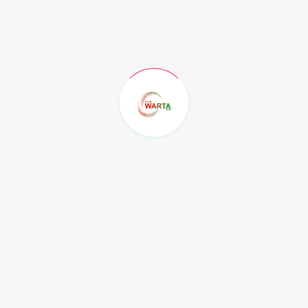
KELAS YANG SELALU KEHILANGAN SATU
ORANG...
Rabu, 5 Agustus 2026
Jaga Fungsi Organ Vital: 7 Minuman
Alami...
Rabu, 5 Agustus 2026
Jebakan Diet Ketat: Berat Badan Tak
Kunj...
Rabu, 5 Agustus 2026