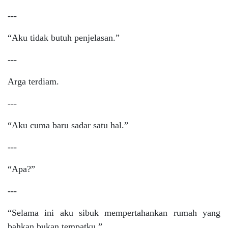
---
“Aku tidak butuh penjelasan.”
---
Arga terdiam.
---
“Aku cuma baru sadar satu hal.”
---
“Apa?”
---
“Selama ini aku sibuk mempertahankan rumah yang
bahkan bukan tempatku.”