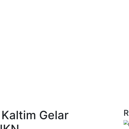
Kaltim Gelar
R
 IKN