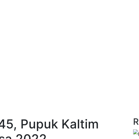
5, Pupuk Kaltim
R
rsa 2022