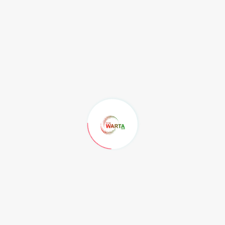
“Semoga kehadiran hadiah ini nantinya dapat
memberikan semangat baru bagi para peserta lomba
karya tulis dan menjadi langkah awal untuk menciptakan
penulis muda berbakat di Kaltim,” tutup Syafranuddin.
(adv/hms/dpk)
Recent Post
KELAS YANG SELALU
KEHILANGAN SATU ORANG...
Rabu, 5 Agustus 2026
Jaga Fungsi Organ Vital: 7