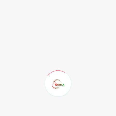
tara dan Sangatta Selatan.
depankan kepedulian sosial, itu menggandeng Aliansi Jurnalis