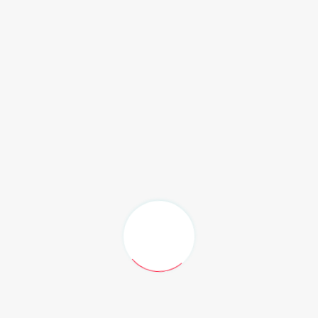
ilakukan pihak swasta di eks Lapangan yang merupakan
ini bahwa antara Pemerintah Provinsi dan Pemerintah
anya gak pernah sinkron," ujar Angkasa Jaya.
akukan Pemkot, Pemprov, dan Pemerintah Nasional di
dilakukan oleh Pemkot dan Pemprov tidak sinkron dengan
sional di sana.