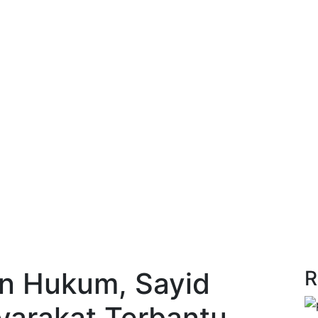
n Hukum, Sayid
R
yarakat Terbantu