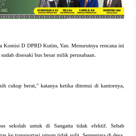
etua Komisi D DPRD Kutim, Yan. Menurutnya rencana ini
m sudah disesaki bus besar milik perusahaan.
ih cukup berat," katanya ketika ditemui di kantornya,
us sekolah untuk di Sangatta tidak efektif. Sebab
tas ke transportasi umum tidak sulit. Sementara di desa,