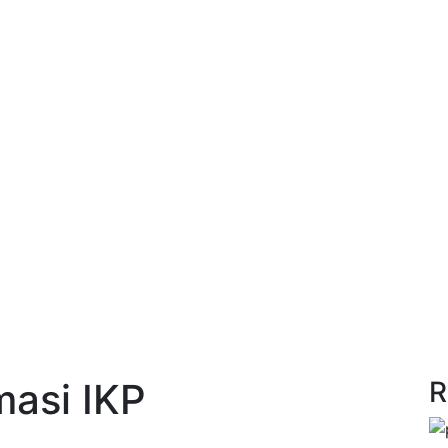
masi IKP
R