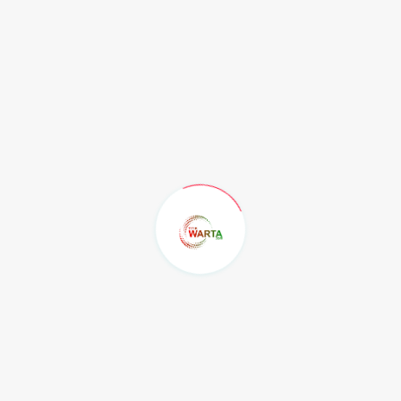
karena semakin banyak masyarakat yang tertarik pada
gaya hidup sehat dan ramah lingkungan.
(sen/tw)
Recent Post
Sering Diabaikan: 5
Permasalahan Kaki ya...
Jumat, 7 Agustus 2026
KELAS YANG SELALU KEHILANGAN SATU
ORANG...
Jumat, 7 Agustus 2026
MGMP Pendidikan Pancasila Kota
Samarinda...
Jumat, 7 Agustus 2026