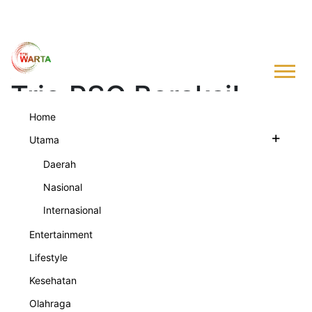
Trio PSG Beraksi!
Home
Messi, Neymar,
+
Utama
Mbappe
Daerah
Nasional
Peragakan Serangan Mematikan
Internasional
Minggu, 24 Juli 2022
Entertainment
1019
Lifestyle
Kesehatan
Olahraga