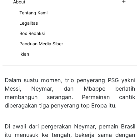
+
About
latih tanding dengan beberapa tim J League.
Tentang Kami
Pada Senin (18/7), PSG bahkan sudah memulai
Legalitas
latihan di Prince Chichibu Memorial Rugby
Box Redaksi
Ground, Tokyo, Jepang. Sederet bintang utama
Panduan Media Siber
berlatih terbuka di depan fans yang memadati
tribune.
Iklan
Dalam suatu momen, trio penyerang PSG yakni
Messi, Neymar, dan Mbappe berlatih
membangun serangan. Permainan cantik
diperagakan tiga penyerang top Eropa itu.
Di awali dari pergerakan Neymar, pemain Brasil
itu menusuk ke tengah, bekerja sama dengan