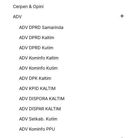
Cerpen & Opini
+
ADV
ADV DPRD Samarinda
ADV DPRD Kaltim
ADV DPRD Kutim
ADV Kominfo Kaltim
FOTO : Paris Saint-Germain sedang berlatih di Jepang.
ADV Kominfo Kutim
ADV DPK Kaltim
TITIKWARTA.COM - Tokyo -
Paris Saint-Germain
sedang berlatih di Jepang. Momen Lionel Messi,
ADV KPID KALTIM
Neymar, dan Kylian Mbappe membangun
ADV DISPORA KALTIM
serangan dengan cantik membuat fans riuh.
ADV DISPAR KALTIM
ADV Setkab. Kutim
PSG menggelar sesi pramusim ke Jepang saat ini.
ADV Kominfo PPU
Selama 10 hari, Les Parisiens akan menggelar