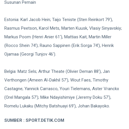
Susunan Pemain
Estonia: Karl Jacob Hein; Taijo Teniste (Sten Reinkort 79'),
Rasmus Peetson, Karol Mets, Marten Kuusk, Vlasiy Sinyavskiy;
Markus Poom (Henri Anier 61'), Mattias Kait, Martin Miller
(Rocco Shein 74'); Rauno Sappinen (Erik Sorga 74'), Henrik
Ojamaa (Georgi Tunjov 46').
Belgia: Matz Sels; Arthur Theate (Olivier Deman 88'), Jan
Verthongen (Ameen Al-Dakhil 57'), Wout Faes, Timothy
Castagne; Yannick Carrasco, Youri Tielemans, Aster Vranckx
(Orel Mangala 57'); Mike Ndayishimiye (Jeremy Doku 57'),
Romelu Lukaku (Mitchy Batshuayi 69'), Johan Bakayoko.
SUMBER : SPORT.DETIK.COM