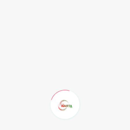
ujarnya.
Ke depan Dinas Pariwisata Kaltim akan membangun display informasi
edukatif serupa akan diterapkan pada wisata Mangrove lainnya agar
semakin atraktif sebagai wahana wisata edukatif.
(adv/yal)
Recent Post
Sering Diabaikan: 5
Permasalahan Kaki ya...
Jumat, 7 Agustus 2026
KELAS YANG SELALU
KEHILANGAN SATU ORANG...
Jumat, 7 Agustus 2026