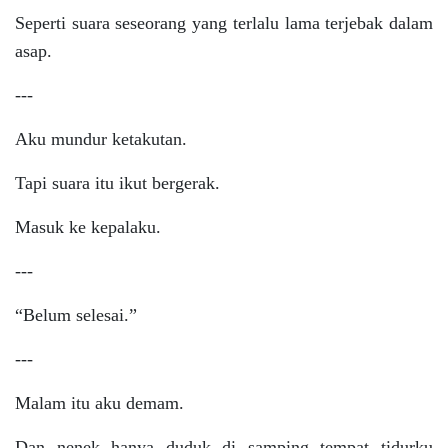
Seperti suara seseorang yang terlalu lama terjebak dalam
asap.
---
Aku mundur ketakutan.
Tapi suara itu ikut bergerak.
Masuk ke kepalaku.
---
“Belum selesai.”
---
Malam itu aku demam.
Dan nenek hanya duduk di samping tempat tidurku