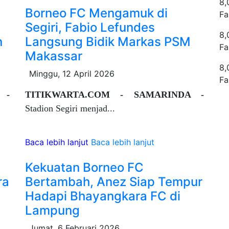
8,
Borneo FC Mengamuk di
Fa
Segiri, Fabio Lefundes
8,
n
Langsung Bidik Markas PSM
Fa
Makassar
8,
Minggu, 12 April 2026
Fa
 -
TITIKWARTA.COM - SAMARINDA -
Stadion Segiri menjad...
Baca lebih lanjut
Baca lebih lanjut
Kekuatan Borneo FC
ra
Bertambah, Anez Siap Tempur
Hadapi Bhayangkara FC di
Lampung
Jumat, 6 Februari 2026