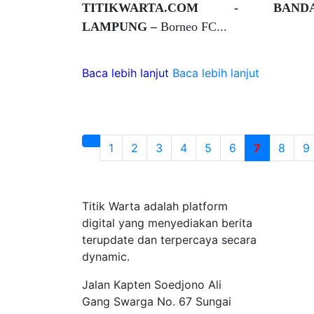
TITIKWARTA.COM - BAND
LAMPUNG –
Borneo FC...
Baca lebih lanjut
Baca lebih lanjut
1
2
3
4
5
6
7
8
9
Tentang Kami
Titik Warta adalah platform
digital yang menyediakan berita
terupdate dan terpercaya secara
dynamic.
Jalan Kapten Soedjono Ali
Gang Swarga No. 67 Sungai