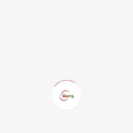
Sementara itu Kepala Bagian Pemerintahan Biro Pemerintahan dan
Otonomi Daerah Setda Prov Kaltim, H. Imanudin menjelaskan tujuan
dari Rakor Pemerintah Provinsi dan Kabupaten/Kota Se- Kalimantan
Timur adalah meningkatkan sinergitas urusan pemerintahan, pertanahan
dan kerjasama Pemerintah Provinsi dan Kabupaten/Kota se Kaltim.
Rakor ini menghadirkan empat narasumber dari Direktur Jenderal Ditjen
Bina Administrasi Kewilayahan Kementerian Dalam Negeri Republik
Indonesia, Direktur Jenderal Otonomi Daerah Kementerian Dalam Negeri
Republik Indonesia. Lalu Direktur Jenderal Kerjasama Multilateral
Kementerian Luar Negeri Republik Indonesia dan Direktorat Jendral
Pengadaan Tanah dan Pengembangan Pertanahan Kementerian ATR/BPN
Republik Indonesia.