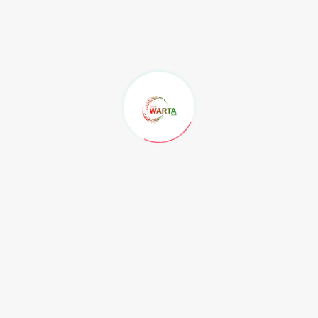
bukan lagi soal nasionalisme pelatih lokal, melainkan
soal siapa yang bisa mengembalikan Jerman ke
tempat yang seharusnya,"
ujar
Lothar Matthäus
saat
memberikan komentar analitisnya kepada media Jerman.
Selain Pep Guardiola, DFB dikabarkan juga menyiapkan
beberapa nama alternatif lokal seperti Jurgen Klopp atau
Thomas Tuchel sebagai opsi cadangan. Namun, jajaran
petinggi federasi dilaporkan menempatkan Guardiola
sebagai prioritas nomor satu. Proses negosiasi awal
diprediksi akan berjalan alot mengingat besarnya
kompensasi dan tuntutan kontrol penuh atas sistem
timnas yang biasa diminta oleh sang pelatih.