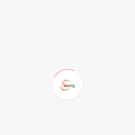
Recent Post
Sering Diabaikan: 5
Permasalahan Kaki ya...
Jumat, 7 Agustus 2026
KELAS YANG SELALU
KEHILANGAN SATU ORANG...
Jumat, 7 Agustus 2026
MGMP Pendidikan Pancasila Kota
Samarinda...
Jumat, 7 Agustus 2026